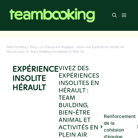
Aller
au
Men
contenu
Team Building
»
Blog
»
Le Cheval est Magique : Vivez une Expérience Insolite en
Hérault pour un Team Building Inoubliable en Plein Air
EXPÉRIENCE
VIVEZ DES
EXPÉRIENCES
INSOLITE
INSOLITES EN
HÉRAULT
HÉRAULT :
TEAM
BUILDING,
BIEN-ÊTRE
Renforcement
ANIMAL ET
de la
ACTIVITÉS EN
cohésion
PLEIN AIR
d'équipe