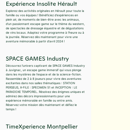
Expérience Insolite Hérault
Explorez des activités originales en Hérault pour toute la
famille ou vos équipes ! Bénéficiez d'expériences en
plein air, de moments de bien-être avec les animaux,
d'un passionnant escape game sur le thème du western,
de spectacles de dressage équestre et de dégustations
de vins locaux. Adaptez votre programme à l'heure ou à
la journée. Réservez dès maintenant pour vivre une
aventure mémorable à partir d'avril 2024 !
SPACE GAMES Industry
Découvrez l'univers captivant de SPACE GAMES Industry
à Juvignac, un escape game immersif qui vous plonge
dans les mystères de l'espace et de la science-fiction.
Rassemblez de 2 à 8 joueurs pour vivre des aventures
excitantes dans nos salles thématiques : STATION
PERSEUS, X-FILE : SPECIMEN 51 et INCEPTION : LE
PARADOXE TEMPOREL. Résolvez des énigmes uniques et
admirez des décors impressionnants pour une
expérience mémorable en famille ou entre amis.
Réservez votre mission dès maintenant et défiez le
temps !
TimeXperience Montpellier