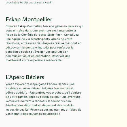
prochaine et des surprises à venir !
Eskap Montpellier
Explorez Eskap Montpellier, l'escape game en plein air qui
vous entraîne dans une aventure excitante entre la
Place de la Comédie et l'église Saint-Roch. Constituez
une équipe de 2 à 6 participants, armés de votre
téléphone, et résolvez des énigmes fascinantes tout en
découvrant le centre-ville. Idéal pour renforcer la
cohésion d'équipe et évaluer vos aptitudes en
communication et en orientation. Réservez dès
maintenant votre expérience mémorable !
L'Apéro Béziers
Venez explorer l'escape game L'Apéro Béziers, une
expérience unique mêlant énigmes fascinantes et
délices apéritifs ! Rassemblez vos proches, qu'il s'agisse
de votre famille, amis ou collègues, pour une aventure
immersive mettant à l'honneur le terroir occitan.
Résolvez des défis tout en dégustant des produits
locaux de qualité. Réservez dès maintenant et faites de
vos instants des souvenirs inoubliables !