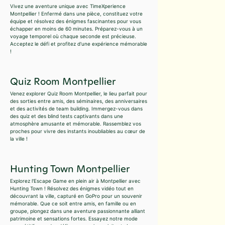
Vivez une aventure unique avec TimeXperience
Montpellier ! Enfermé dans une pièce, constituez votre
équipe et résolvez des énigmes fascinantes pour vous
échapper en moins de 60 minutes. Préparez-vous à un
voyage temporel où chaque seconde est précieuse.
Acceptez le défi et profitez d'une expérience mémorable
!
Quiz Room Montpellier
Venez explorer Quiz Room Montpellier, le lieu parfait pour
des sorties entre amis, des séminaires, des anniversaires
et des activités de team building. Immergez-vous dans
des quiz et des blind tests captivants dans une
atmosphère amusante et mémorable. Rassemblez vos
proches pour vivre des instants inoubliables au cœur de
la ville !
Hunting Town Montpellier
Explorez l'Escape Game en plein air à Montpellier avec
Hunting Town ! Résolvez des énigmes vidéo tout en
découvrant la ville, capturé en GoPro pour un souvenir
mémorable. Que ce soit entre amis, en famille ou en
groupe, plongez dans une aventure passionnante alliant
patrimoine et sensations fortes. Essayez notre mode