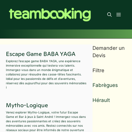
Aller
au
Men
contenu
Demander un
Escape Game BABA YAGA
Devis
Explorez l'escape game BABA YAGA, une expérience
immersive exceptionnelle qui testera vos talents.
Filtre
Immergez-vous dans un monde énigmatique et
collaborez pour résoudre des casse-têtes fascinants.
Idéal pour les passionnés de défis et d'aventures,
réservez dès aujourd'hui pour des souvenirs mémorables
Fabrègues
!
Hérault
Mytho-Logique
Venez explorer Mytho-Logique, votre futur Escape
Game et Bar à jeux à Saint André ! Immergez-vous dans
des aventures passionnantes et créez des souvenirs
mémorables avec vos amis. Restez connectés sur nos
réseaux sociaux pour être informés de notre ouverture