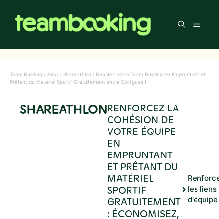
Aller
au
Men
contenu
Team Building
»
Blog
»
Shareathlon : Boostez votre Team Building en Empruntant et
Prêtant du Matériel Sportif Gratuitement entre Collègues !
SHAREATHLON
RENFORCEZ LA
COHÉSION DE
VOTRE ÉQUIPE
EN
EMPRUNTANT
ET PRÊTANT DU
MATÉRIEL
Renforc
SPORTIF
les liens
GRATUITEMENT
d'équipe
: ÉCONOMISEZ,