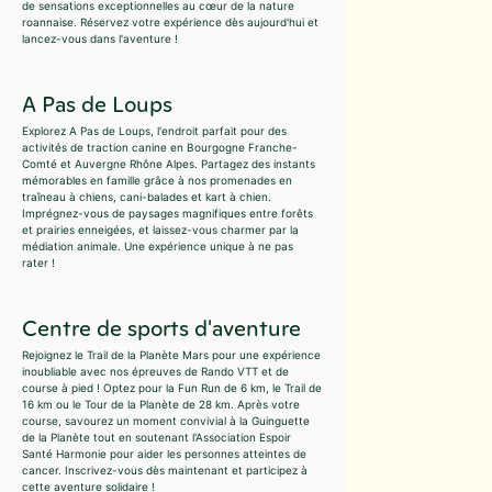
de sensations exceptionnelles au cœur de la nature
roannaise. Réservez votre expérience dès aujourd'hui et
lancez-vous dans l'aventure !
A Pas de Loups
Explorez A Pas de Loups, l'endroit parfait pour des
activités de traction canine en Bourgogne Franche-
Comté et Auvergne Rhône Alpes. Partagez des instants
mémorables en famille grâce à nos promenades en
traîneau à chiens, cani-balades et kart à chien.
Imprégnez-vous de paysages magnifiques entre forêts
et prairies enneigées, et laissez-vous charmer par la
médiation animale. Une expérience unique à ne pas
rater !
Centre de sports d'aventure
Rejoignez le Trail de la Planète Mars pour une expérience
inoubliable avec nos épreuves de Rando VTT et de
course à pied ! Optez pour la Fun Run de 6 km, le Trail de
16 km ou le Tour de la Planète de 28 km. Après votre
course, savourez un moment convivial à la Guinguette
de la Planète tout en soutenant l'Association Espoir
Santé Harmonie pour aider les personnes atteintes de
cancer. Inscrivez-vous dès maintenant et participez à
cette aventure solidaire !