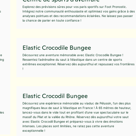
Explorez des prévisions sûres pour vos paris sportifs sur Foot Pronostic.
s
Intégrez notre communauté enthousiaste et optimisez vos gains grâce à des
analyses pointues et des recommandations éclairées. Ne laissez pas passer
la chance de parier en toute confiance !
Elastic Crocodile Bungee
re
Découvrez une aventure mémorable avec Elastic Crocodile Bungee !
ing
Ressentez l'adrénaline du saut à l'élastique dans un centre de sports
extrêmes exceptionnel. Réservez dès aujourd'hui et repoussez vos frontières
!
Elastic Crocodil Bungee
Découvrez une expérience mémorable au viaduc de Pélussin, l'un des plus
magnifiques lieux de saut à l'élastique en France ! À 65 mètres de hauteur,
des
lancez-vous dans le vide tout en profitant d'une vue spectaculaire sur le
massif du Pilat et la vallée du Rhône. Réservez dès aujourd'hui votre saut
avec Elastic Crocodil Bungee et préparez-vous à vivre des émotions
intenses. Les places sont limitées, ne ratez pas cette aventure
exceptionnelle !