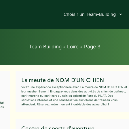
Choisir un Team-Building
Team Building
»
Loire
»
Page 3
La meute de NOM D'UN CHIEN
Vivez une expérience exceptionnelle avec La meute de NOM D'UN CHIEN et
leur musher Benoit ! Engagez-vous dans des activités de chien de traîneau,
cani-marche ou cani-kart au sein du splendide Parc du PILAT. Des
sensations intenses et une sensibilisation aux chiens de traîneau vous
été
attendent. Réservez votre moment inoubliable dès aujourd'hui !
ues
Centre de sports d'aventure