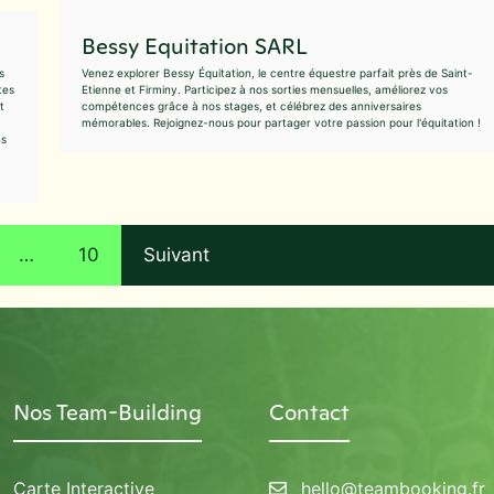
Bessy Equitation SARL
s
Venez explorer Bessy Équitation, le centre équestre parfait près de Saint-
tes
Etienne et Firminy. Participez à nos sorties mensuelles, améliorez vos
t
compétences grâce à nos stages, et célébrez des anniversaires
mémorables. Rejoignez-nous pour partager votre passion pour l'équitation !
ns
…
10
Suivant
Nos Team-Building
Contact
Carte Interactive
hello@teambooking.fr