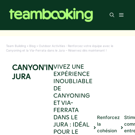
Aller
au
Men
contenu
Team Building
»
Blog
»
Outdoor Activities : Renforcez votre équipe avec le
Canyoning et la Via-Ferrata dans le Jura – Réservez dès maintenant !
CANYON'IN
VIVEZ UNE
EXPÉRIENCE
JURA
INOUBLIABLE
DE
CANYONING
ET VIA-
FERRATA
DANS LE
Renforcez
Stim
JURA : IDÉAL
la
comm
POUR LE
cohésion
entr