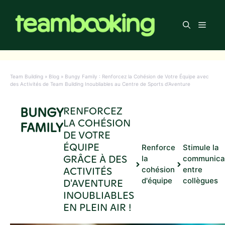
Aller
au
Men
contenu
Team Building
»
Blog
»
Bungy Family : Renforcez la Cohésion de Votre Équipe avec
des Activités de Team Building Inoubliables au Centre de Sports d’Aventure
BUNGY
RENFORCEZ
LA COHÉSION
FAMILY
DE VOTRE
ÉQUIPE
Renforce
Stimule la
GRÂCE À DES
la
communica
ACTIVITÉS
cohésion
entre
d'équipe
collègues
D'AVENTURE
INOUBLIABLES
EN PLEIN AIR !