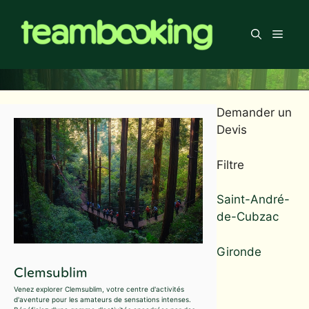
Aller
au
Men
contenu
Demander un
Devis
Filtre
Saint-André-
de-Cubzac
Gironde
Clemsublim
Venez explorer Clemsublim, votre centre d'activités
d'aventure pour les amateurs de sensations intenses.