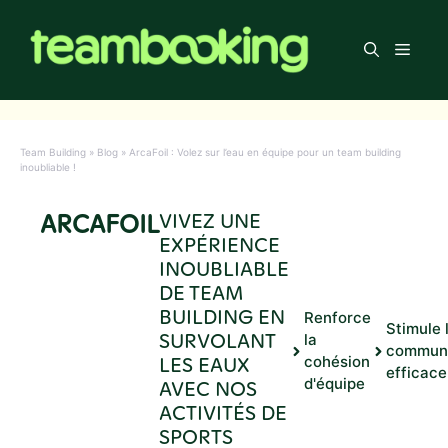
Aller
au
Men
contenu
Team Building
»
Blog
»
ArcaFoil : Volez sur l’eau en équipe pour un team building
inoubliable !
ARCAFOIL
VIVEZ UNE
EXPÉRIENCE
INOUBLIABLE
DE TEAM
BUILDING EN
Renforce
Stimule 
SURVOLANT
la
communi
LES EAUX
cohésion
efficace
d'équipe
AVEC NOS
ACTIVITÉS DE
SPORTS