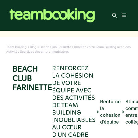
Aller
au
Men
contenu
Team Building
»
Blog
»
Beach Club Farinette : Boostez votre Team Building avec des
Activités Sportives d’Aventure Inoubliables
BEACH
RENFORCEZ
LA COHÉSION
CLUB
DE VOTRE
FARINETTE
ÉQUIPE AVEC
DES ACTIVITÉS
Renforce
Stimu
DE TEAM
la
comm
BUILDING
cohésion
entre
INOUBLIABLES
d'équipe
collè
AU CŒUR
D'UN CADRE