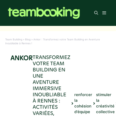
Aller
au
Men
contenu
Team Building
»
Blog
»
Ankor : Transformez votre Team Building en Aventure
Inoubliable à Rennes !
ANKOR
TRANSFORMEZ
VOTRE TEAM
BUILDING EN
UNE
AVENTURE
IMMERSIVE
INOUBLIABLE
renforcer
stimuler
À RENNES :
la
la
ACTIVITÉS
cohésion
créativité
d'équipe
collective
VARIÉES,