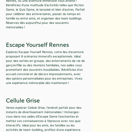
Rennes, où une aventure immersive vous attend !
Bénéficiez d'une multitude d'activités telles que l'Action
Game, le Quiz Game, le karaoké et bien d'autres. Parfait
pour célébrer des anniversaires, passer du temps en
famille ou entre amis, et organiser des team buildings.
Réservez dès aujourd'hui pour des souvenirs
mémorables !
Escape Yourself Rennes
Explorez Escape Yourself Rennes, votre lieu d'aventure
proposant 6 scénarios immersifs exceptionnels. Idéal
pour des sorties en groupe, des enterrements de vie de
garçon/fille ou des réunions familiales, nos salles vous
promettent des souvenirs inoubliables. Bénéficiez d'un
accueil convivial et de décors impressionnants, avec
des options personnalisées pour les entreprises. Vivez
une expérience mémorable dès maintenant !
Cellule Grise
Venez explorer Cellule Grise, l'endroit parfait pour des
instants de divertissement mémorables ! Immergez-
vous dans nos salles d'Escape Game fascinantes et
mettez vos connaissances à l'épreuve avec nos quiz
interactifs. Idéal pour les amis, les familles ou les
activités de team-building, profitez d'une expérience