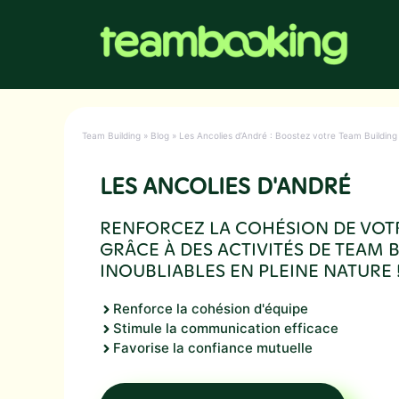
Aller
au
contenu
Team Building
»
Blog
»
Les Ancolies d’André : Boostez votre Team Building 
LES ANCOLIES D'ANDRÉ
RENFORCEZ LA COHÉSION DE VOT
GRÂCE À DES ACTIVITÉS DE TEAM 
INOUBLIABLES EN PLEINE NATURE 
Renforce la cohésion d'équipe
Stimule la communication efficace
Favorise la confiance mutuelle