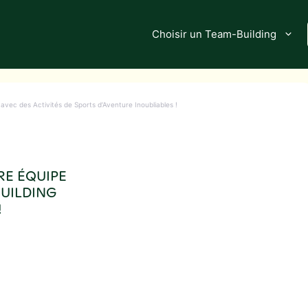
Choisir un Team-Building
avec des Activités de Sports d’Aventure Inoubliables !
RE ÉQUIPE
BUILDING
!