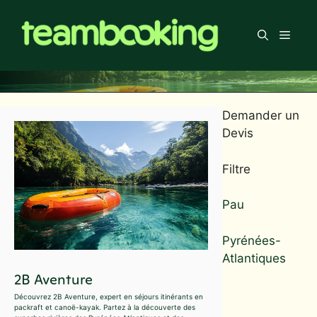
Aller
au
Men
contenu
Demander un
Devis
Filtre
Pau
Pyrénées-
Atlantiques
2B Aventure
Découvrez 2B Aventure, expert en séjours itinérants en
packraft et canoë-kayak. Partez à la découverte des