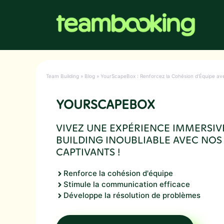
Aller
au
contenu
Team Building
»
Blog
»
YourScapeBox : Renforcez la Cohésion d’Équipe av
YOURSCAPEBOX
VIVEZ UNE EXPÉRIENCE IMMERSIV
BUILDING INOUBLIABLE AVEC NOS
CAPTIVANTS !
Renforce la cohésion d'équipe
Stimule la communication efficace
Développe la résolution de problèmes