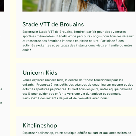
Stade VTT de Brouains
Explorez le Stade VTT de Brouains, l'endroit parfait pour des aventures
s
sportives mémorables. Bénéficiez de parcours conçus pour tous les niveaux
et ressentez des émotions intenses en pleine nature. Participez à des
activités excitantes et partagez des instants conviviaux en famille ou entre
amis !
Unicorn Kids
Venez explorer Unicorn Kids, le centre de fitness fonctionnel pour les
enfants ! Proposez à vos petits des séances de coaching sur mesure et des
es
activités sportives palpitantes. Ouvert tous les jours, notre équipe dévouée
est là pour guider vos enfants vers une vie dynamique et épanouie.
Participez à des instants de joie et de bien-être avec nous !
en
Kitelineshop
Explorez Kitelineshop, votre boutique dédiée au surf et aux accessoires de