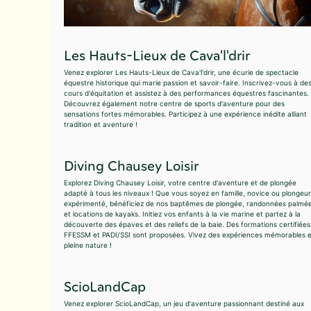
Les Hauts-Lieux de Cava'l'drir
Venez explorer Les Hauts-Lieux de Cava'l'drir, une écurie de spectacle
équestre historique qui marie passion et savoir-faire. Inscrivez-vous à de
cours d'équitation et assistez à des performances équestres fascinantes.
Découvrez également notre centre de sports d'aventure pour des
sensations fortes mémorables. Participez à une expérience inédite alliant
tradition et aventure !
Diving Chausey Loisir
Explorez Diving Chausey Loisir, votre centre d'aventure et de plongée
adapté à tous les niveaux ! Que vous soyez en famille, novice ou plongeur
expérimenté, bénéficiez de nos baptêmes de plongée, randonnées palmé
et locations de kayaks. Initiez vos enfants à la vie marine et partez à la
découverte des épaves et des reliefs de la baie. Des formations certifiées
FFESSM et PADI/SSI sont proposées. Vivez des expériences mémorables 
pleine nature !
ScioLandCap
Venez explorer ScioLandCap, un jeu d'aventure passionnant destiné aux