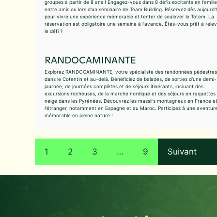
groupes à partir de 8 ans ! Engagez-vous dans 8 défis excitants en famille
entre amis ou lors d'un séminaire de Team Building. Réservez dès aujourd'
pour vivre une expérience mémorable et tenter de soulever le Totem. La
réservation est obligatoire une semaine à l'avance. Êtes-vous prêt à rele
le défi ?
RANDOCAMINANTE
Explorez RANDOCAMINANTE, votre spécialiste des randonnées pédestres
dans le Cotentin et au-delà. Bénéficiez de balades, de sorties d'une demi-
journée, de journées complètes et de séjours itinérants, incluant des
excursions rocheuses, de la marche nordique et des séjours en raquettes
neige dans les Pyrénées. Découvrez les massifs montagneux en France et
l'étranger, notamment en Espagne et au Maroc. Participez à une aventur
mémorable en pleine nature !
1
2
3
…
9
Suivant