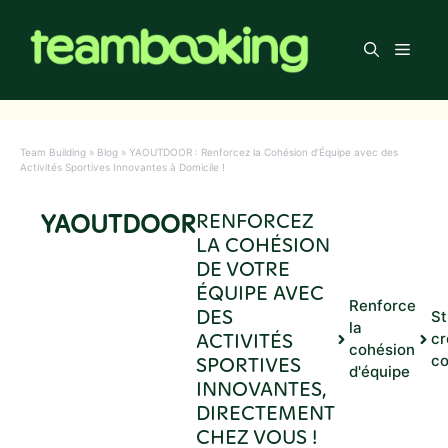
Aller
au
Men
contenu
Team Building
»
Blog
»
YAOUTDOOR : Renforcez la Cohésion d’Équipe avec des
Activités Sportives Innovantes à Domicile !
YAOUTDOOR
RENFORCEZ
LA COHÉSION
DE VOTRE
ÉQUIPE AVEC
Renforce
DES
St
la
ACTIVITÉS
cr
cohésion
SPORTIVES
co
d'équipe
INNOVANTES,
DIRECTEMENT
CHEZ VOUS !