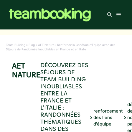
Aller
au
Men
contenu
Team Building
»
Blog
»
AET Nature : Renforcez la Cohésion d’Équipe avec des
Séjours de Randonnée Inoubliables en France et en Italie
AET
DÉCOUVREZ DES
SÉJOURS DE
NATURE
TEAM BUILDING
INOUBLIABLES
ENTRE LA
FRANCE ET
d
L'ITALIE :
renforcement
d
RANDONNÉES
des liens
n
THÉMATIQUES
d'équipe
p
DANS DES
e