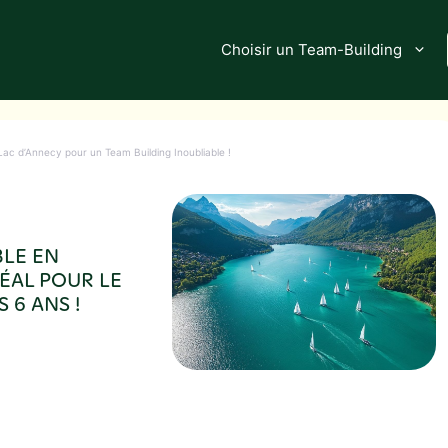
Choisir un Team-Building
ac d’Annecy pour un Team Building Inoubliable !
BLE EN
DÉAL POUR LE
 6 ANS !