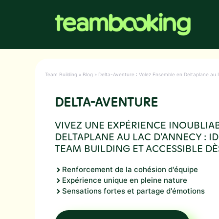
Aller
au
contenu
Team Building
»
Blog
»
Delta-Aventure : Volez Ensemble en Deltaplane au L
DELTA-AVENTURE
VIVEZ UNE EXPÉRIENCE INOUBLIA
DELTAPLANE AU LAC D'ANNECY : I
TEAM BUILDING ET ACCESSIBLE DÈS
Renforcement de la cohésion d'équipe
Expérience unique en pleine nature
Sensations fortes et partage d'émotions