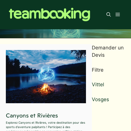
Aller
au
Men
contenu
Demander un
Devis
Filtre
Vittel
Vosges
Canyons et Rivières
Explorez Canyons et Rivières, votre destination pour des
sports d'aventure palpitants ! Participez à des