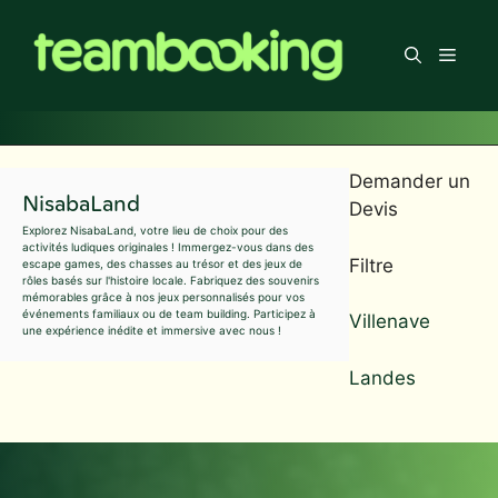
Aller
au
Men
contenu
Demander un
NisabaLand
Devis
Explorez NisabaLand, votre lieu de choix pour des
activités ludiques originales ! Immergez-vous dans des
Filtre
escape games, des chasses au trésor et des jeux de
rôles basés sur l'histoire locale. Fabriquez des souvenirs
mémorables grâce à nos jeux personnalisés pour vos
événements familiaux ou de team building. Participez à
Villenave
une expérience inédite et immersive avec nous !
Landes