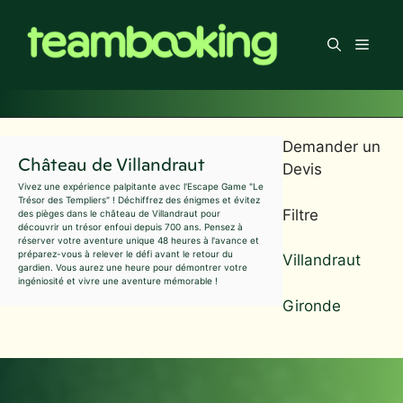
Aller
au
Men
contenu
Demander un
Château de Villandraut
Devis
Vivez une expérience palpitante avec l'Escape Game "Le
Trésor des Templiers" ! Déchiffrez des énigmes et évitez
Filtre
des pièges dans le château de Villandraut pour
découvrir un trésor enfoui depuis 700 ans. Pensez à
réserver votre aventure unique 48 heures à l'avance et
préparez-vous à relever le défi avant le retour du
Villandraut
gardien. Vous aurez une heure pour démontrer votre
ingéniosité et vivre une aventure mémorable !
Gironde