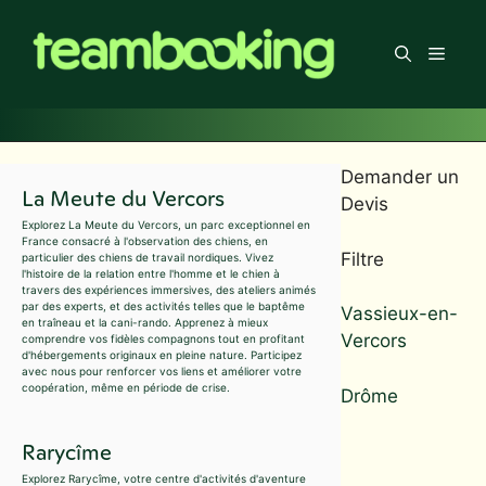
Aller
au
Men
contenu
Demander un
La Meute du Vercors
Devis
Explorez La Meute du Vercors, un parc exceptionnel en
France consacré à l'observation des chiens, en
Filtre
particulier des chiens de travail nordiques. Vivez
l'histoire de la relation entre l'homme et le chien à
travers des expériences immersives, des ateliers animés
par des experts, et des activités telles que le baptême
Vassieux-en-
en traîneau et la cani-rando. Apprenez à mieux
Vercors
comprendre vos fidèles compagnons tout en profitant
d'hébergements originaux en pleine nature. Participez
avec nous pour renforcer vos liens et améliorer votre
coopération, même en période de crise.
Drôme
Rarycîme
Explorez Rarycîme, votre centre d'activités d'aventure