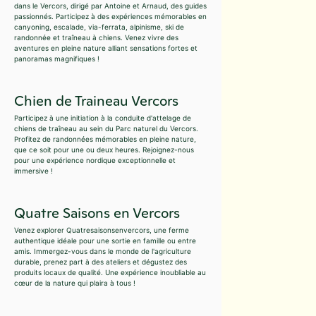
dans le Vercors, dirigé par Antoine et Arnaud, des guides
passionnés. Participez à des expériences mémorables en
canyoning, escalade, via-ferrata, alpinisme, ski de
randonnée et traîneau à chiens. Venez vivre des
aventures en pleine nature alliant sensations fortes et
panoramas magnifiques !
Chien de Traineau Vercors
Participez à une initiation à la conduite d'attelage de
chiens de traîneau au sein du Parc naturel du Vercors.
Profitez de randonnées mémorables en pleine nature,
que ce soit pour une ou deux heures. Rejoignez-nous
pour une expérience nordique exceptionnelle et
immersive !
Quatre Saisons en Vercors
Venez explorer Quatresaisonsenvercors, une ferme
authentique idéale pour une sortie en famille ou entre
amis. Immergez-vous dans le monde de l'agriculture
durable, prenez part à des ateliers et dégustez des
produits locaux de qualité. Une expérience inoubliable au
cœur de la nature qui plaira à tous !