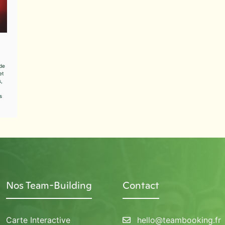
 de
et
s,
s
Nos Team-Building
Contact
Carte Interactive
hello@teambooking.fr