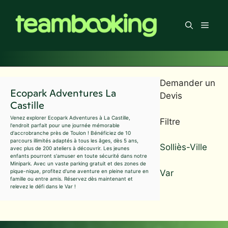
Aller
au
Men
contenu
Demander un
Ecopark Adventures La
Devis
Castille
Venez explorer Ecopark Adventures à La Castille,
Filtre
l'endroit parfait pour une journée mémorable
d'accrobranche près de Toulon ! Bénéficiez de 10
parcours illimités adaptés à tous les âges, dès 5 ans,
Solliès-Ville
avec plus de 200 ateliers à découvrir. Les jeunes
enfants pourront s'amuser en toute sécurité dans notre
Minipark. Avec un vaste parking gratuit et des zones de
Var
pique-nique, profitez d'une aventure en pleine nature en
famille ou entre amis. Réservez dès maintenant et
relevez le défi dans le Var !