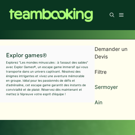
Aller
au
Men
contenu
Demander un
Explor games®
Devis
Explorez "Les mondes minuscules : à l'assaut des sables"
avec Explor Games®, un escape game immersif qui vous
Filtre
transporte dans un univers captivant. Résolvez des
énigmes intrigantes et vivez une aventure mémorable
en groupe. Idéal pour les passionnés de défis et
d'adrénaline, cet escape game garantit des instants de
Sermoyer
convivialité et de plaisir. Réservez dès maintenant et
mettez à l'épreuve votre esprit d'équipe !
Ain