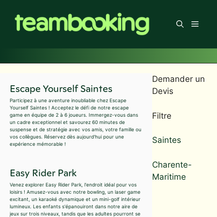
Aller
au
Men
contenu
Demander un
Escape Yourself Saintes
Devis
Participez à une aventure inoubliable chez Escape
Yourself Saintes ! Acceptez le défi de notre escape
Filtre
game en équipe de 2 à 6 joueurs. Immergez-vous dans
un cadre exceptionnel et savourez 60 minutes de
suspense et de stratégie avec vos amis, votre famille ou
vos collègues. Réservez dès aujourd'hui pour une
Saintes
expérience mémorable !
Charente-
Easy Rider Park
Maritime
Venez explorer Easy Rider Park, l'endroit idéal pour vos
loisirs ! Amusez-vous avec notre bowling, un laser game
excitant, un karaoké dynamique et un mini-golf intérieur
lumineux. Les enfants s'épanouiront dans notre aire de
jeux sur trois niveaux, tandis que les adultes pourront se