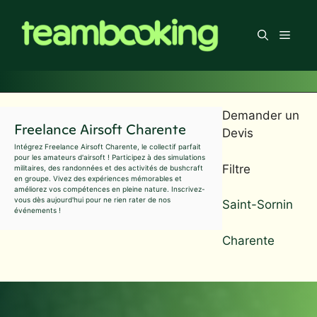
Aller
au
Men
contenu
Demander un
Freelance Airsoft Charente
Devis
Intégrez Freelance Airsoft Charente, le collectif parfait
pour les amateurs d'airsoft ! Participez à des simulations
Filtre
militaires, des randonnées et des activités de bushcraft
en groupe. Vivez des expériences mémorables et
améliorez vos compétences en pleine nature. Inscrivez-
vous dès aujourd'hui pour ne rien rater de nos
Saint-Sornin
événements !
Charente