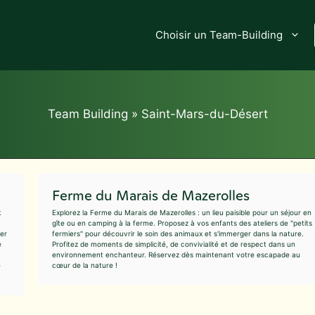
Choisir un Team-Building
Team Building
»
Saint-Mars-du-Désert
Ferme du Marais de Mazerolles
t
Explorez la Ferme du Marais de Mazerolles : un lieu paisible pour un séjour en
gîte ou en camping à la ferme. Proposez à vos enfants des ateliers de "petits
ier
fermiers" pour découvrir le soin des animaux et s'immerger dans la nature.
e
Profitez de moments de simplicité, de convivialité et de respect dans un
environnement enchanteur. Réservez dès maintenant votre escapade au
e
cœur de la nature !