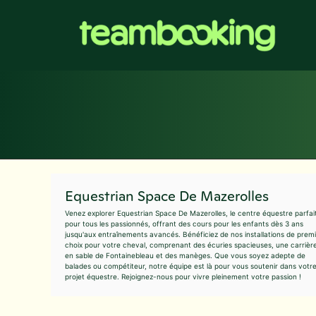
Aller
au
contenu
Equestrian Space De Mazerolles
Venez explorer Equestrian Space De Mazerolles, le centre équestre parfai
pour tous les passionnés, offrant des cours pour les enfants dès 3 ans
jusqu'aux entraînements avancés. Bénéficiez de nos installations de prem
choix pour votre cheval, comprenant des écuries spacieuses, une carrièr
en sable de Fontainebleau et des manèges. Que vous soyez adepte de
balades ou compétiteur, notre équipe est là pour vous soutenir dans votr
projet équestre. Rejoignez-nous pour vivre pleinement votre passion !