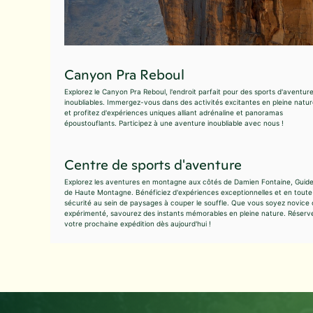
Canyon Pra Reboul
Explorez le Canyon Pra Reboul, l'endroit parfait pour des sports d'aventur
inoubliables. Immergez-vous dans des activités excitantes en pleine natu
et profitez d'expériences uniques alliant adrénaline et panoramas
époustouflants. Participez à une aventure inoubliable avec nous !
Centre de sports d'aventure
Explorez les aventures en montagne aux côtés de Damien Fontaine, Guid
de Haute Montagne. Bénéficiez d'expériences exceptionnelles et en toute
sécurité au sein de paysages à couper le souffle. Que vous soyez novice
expérimenté, savourez des instants mémorables en pleine nature. Réserv
votre prochaine expédition dès aujourd'hui !