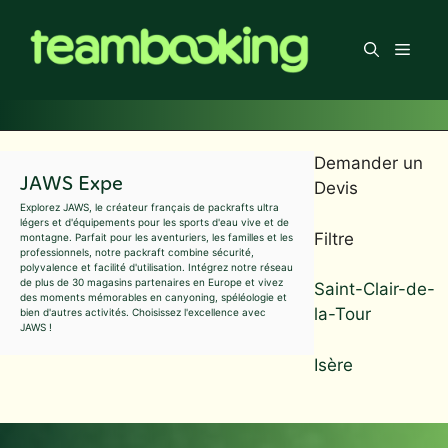
Aller
au
Men
contenu
Demander un
JAWS Expe
Devis
Explorez JAWS, le créateur français de packrafts ultra
légers et d'équipements pour les sports d'eau vive et de
Filtre
montagne. Parfait pour les aventuriers, les familles et les
professionnels, notre packraft combine sécurité,
polyvalence et facilité d'utilisation. Intégrez notre réseau
de plus de 30 magasins partenaires en Europe et vivez
Saint-Clair-de-
des moments mémorables en canyoning, spéléologie et
la-Tour
bien d'autres activités. Choisissez l'excellence avec
JAWS !
Isère