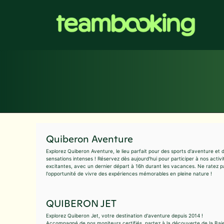
Aller
au
contenu
Quiberon Aventure
Explorez Quiberon Aventure, le lieu parfait pour des sports d'aventure et 
sensations intenses ! Réservez dès aujourd'hui pour participer à nos activi
excitantes, avec un dernier départ à 16h durant les vacances. Ne ratez p
l'opportunité de vivre des expériences mémorables en pleine nature !
QUIBERON JET
Explorez Quiberon Jet, votre destination d'aventure depuis 2014 !
Accompagné de nos moniteurs certifiés, partez à la découverte de la Bai