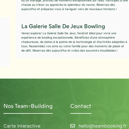
ou un mariage, profitez de moments exceptionnels sur l'eau. Participez à une
chasse au trésor ou appréciez la splendeur du navire. Réservez dès
aujourd'hui et préparez-vous à naviguer vers de nouveaux horizons !
La Galerie Salle De Jeux Bowling
Venez explorer La Galerie Salle De Jeux, l'endroit idéal pour vivre une
expérience de bowling exceptionnelle. Bénéficiez d'une atmosphère
chaleureuse, de pistes à la pointe de la technologie et d'activités adaptées à
tous. Rassemblez vos amis ou votre famille pour des moments de plaisir et
de défi. Réservez dès aujourd'hui et créez des souvenirs inoubliables !
Nos Team-Building
Contact
Carte Interactive
hello@teambooking.fr