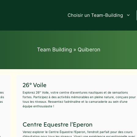
Choisir un Team-Building
Team Building
»
Quiberon
26° Voile
des
Explorez 26° Voile, votre centre d'aventures nautiques et de sensations
tés
fortes. Participez à des activités mémorables en pleine nature, conçues pour
as
tous les niveaux. Ressentez l'adrénaline et la camaraderie au sein d'une
équipe enthousiaste !
Centre Equestre l'Eperon
Venez explorer le Centre Équestre l'Eperon, l'endroit parfait pour des cours
e
d'équitation pour tous les niveaux. Vivez une expérience exceptionnelle avec