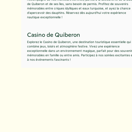
de Quiberon et de ses îles, sans besoin de permis. Profitez de souvenirs
mémorables entre criques idylliques et eaux turquoise, et ayez la chance
d'apercevoir des dauphins. Réservez dès aujourd'hui votre expérience
nautique exceptionnelle !
Casino de Quiberon
Explorez le Casino de Quiberon, une destination touristique essentielle qui
combine jeux, loisirs et atmosphère festive. Vivez une expérience
exceptionnelle dans un environnement magique, parfait pour des souveni
mémorables en famille ou entre amis. Participez à nos soirées excitantes 
à nos événements fascinants !