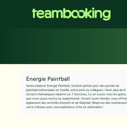
Aller
au
contenu
Energie Paintball
Venez explorer Energie Paintball, l'endroit parfait pour des parties de
paintball mémorables en famille, entre amis ou collègues ! Avec plus de 6
terrains thématiques répartis sur 7 hectares, il y en a pour tous les goûts,
que vous soyez novice ou expérimenté. Ouvert toute l'année, nous offron
également des activités d'airsoft et de Gellyball. Réservez dès maintenant
votre créneau pour une expérience riche en adrénaline !