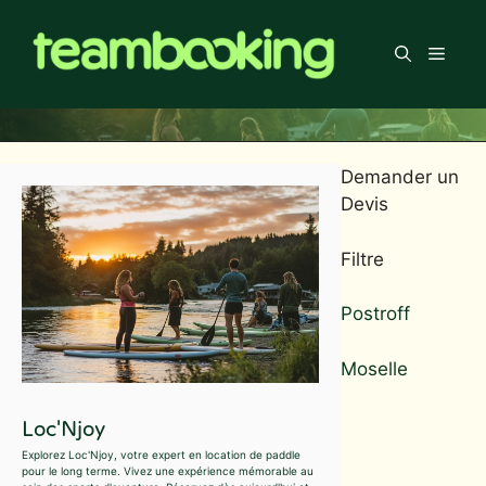
Aller
au
Men
contenu
Demander un
Devis
Filtre
Postroff
Moselle
Loc'Njoy
Explorez Loc'Njoy, votre expert en location de paddle
pour le long terme. Vivez une expérience mémorable au