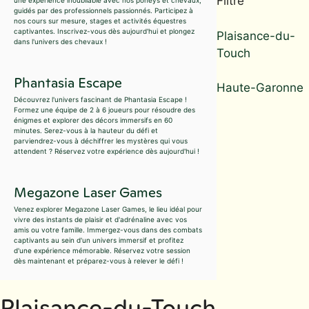
Filtre
guidés par des professionnels passionnés. Participez à
nos cours sur mesure, stages et activités équestres
captivantes. Inscrivez-vous dès aujourd'hui et plongez
Plaisance-du-
dans l'univers des chevaux !
Touch
Phantasia Escape
Haute-Garonne
Découvrez l'univers fascinant de Phantasia Escape !
Formez une équipe de 2 à 6 joueurs pour résoudre des
énigmes et explorer des décors immersifs en 60
minutes. Serez-vous à la hauteur du défi et
parviendrez-vous à déchiffrer les mystères qui vous
attendent ? Réservez votre expérience dès aujourd'hui !
Megazone Laser Games
Venez explorer Megazone Laser Games, le lieu idéal pour
vivre des instants de plaisir et d'adrénaline avec vos
amis ou votre famille. Immergez-vous dans des combats
captivants au sein d'un univers immersif et profitez
d'une expérience mémorable. Réservez votre session
dès maintenant et préparez-vous à relever le défi !
Plaisance-du-Touch