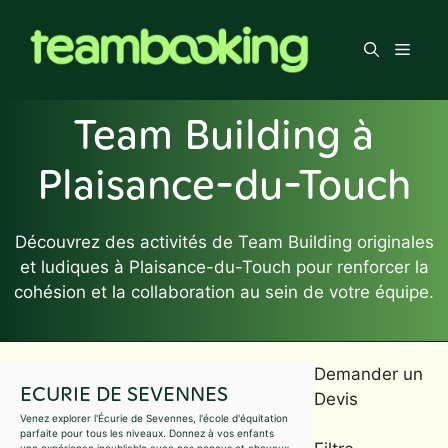
Aller
au
Men
contenu
Team Building à
Plaisance-du-Touch
Découvrez des activités de Team Building originales
et ludiques à Plaisance-du-Touch pour renforcer la
cohésion et la collaboration au sein de votre équipe.
Demander un
ECURIE DE SEVENNES
Devis
Venez explorer l'Écurie de Sevennes, l'école d'équitation
parfaite pour tous les niveaux. Donnez à vos enfants
une expérience inoubliable avec nos poneys et chevaux,