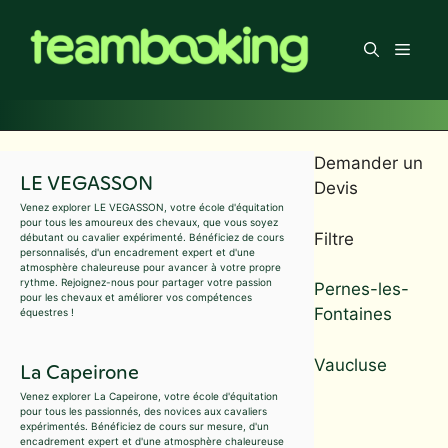
Aller
au
Men
contenu
Demander un
LE VEGASSON
Devis
Venez explorer LE VEGASSON, votre école d'équitation
pour tous les amoureux des chevaux, que vous soyez
Filtre
débutant ou cavalier expérimenté. Bénéficiez de cours
personnalisés, d'un encadrement expert et d'une
atmosphère chaleureuse pour avancer à votre propre
rythme. Rejoignez-nous pour partager votre passion
Pernes-les-
pour les chevaux et améliorer vos compétences
Fontaines
équestres !
Vaucluse
La Capeirone
Venez explorer La Capeirone, votre école d'équitation
pour tous les passionnés, des novices aux cavaliers
expérimentés. Bénéficiez de cours sur mesure, d'un
encadrement expert et d'une atmosphère chaleureuse