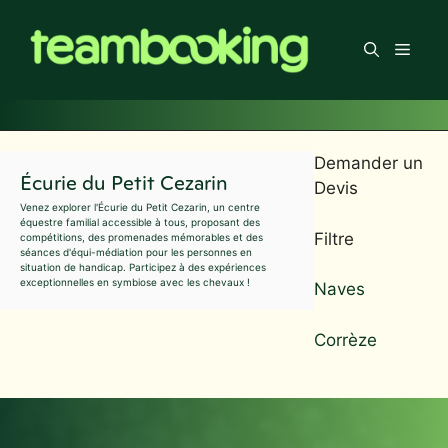
Aller
au
Men
contenu
Demander un
Écurie du Petit Cezarin
Devis
Venez explorer l'Écurie du Petit Cezarin, un centre
équestre familial accessible à tous, proposant des
Filtre
compétitions, des promenades mémorables et des
séances d'équi-médiation pour les personnes en
situation de handicap. Participez à des expériences
exceptionnelles en symbiose avec les chevaux !
Naves
Corrèze