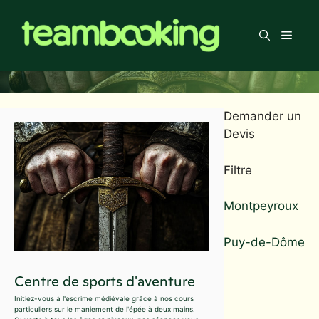
Aller
au
Men
contenu
Demander un
Devis
Filtre
Montpeyroux
Puy-de-Dôme
Centre de sports d'aventure
Initiez-vous à l'escrime médiévale grâce à nos cours
particuliers sur le maniement de l'épée à deux mains.