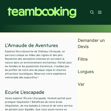
Aller
au
Men
contenu
Demander un
L'Arnaude de Aventures
Devis
Explorez l'Accrobranche de Château L'Arnaude, un
parcours unique au milieu des vignes et des pins.
Filtre
Ressentez des sensations intenses en survolant la
nature dans un environnement enchanteur. Parfait pour
les familles et les passionnés d'aventure, n'oubliez pas
de profiter de notre aire de pique-nique et d'autres
Lorgues
attractions touristiques. Réservez votre expérience
mémorable dès aujourd'hui !
Var
Ecurie L'escapade
Venez explorer l'Écurie L'Escapade, l'endroit parfait pour
pratiquer l'équitation ! Bénéficiez de notre école
d'équitation, de nos balades à cheval et de notre service
de pension pour équidés. Que vous soyez novice ou