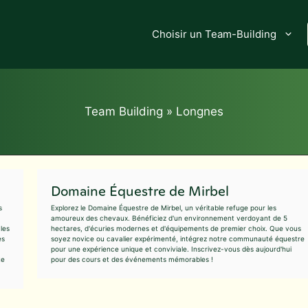
Choisir un Team-Building
Team Building
»
Longnes
Domaine Équestre de Mirbel
s
Explorez le Domaine Équestre de Mirbel, un véritable refuge pour les
amoureux des chevaux. Bénéficiez d'un environnement verdoyant de 5
les
hectares, d'écuries modernes et d'équipements de premier choix. Que vous
es
soyez novice ou cavalier expérimenté, intégrez notre communauté équestre
pour une expérience unique et conviviale. Inscrivez-vous dès aujourd'hui
te
pour des cours et des événements mémorables !