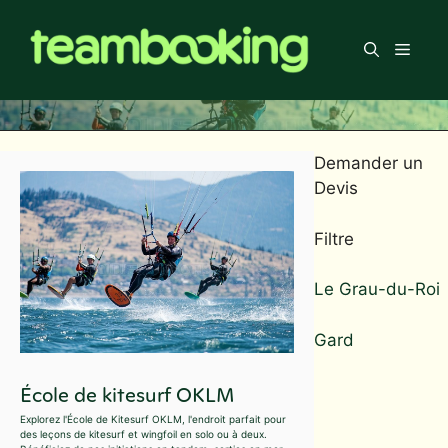
Aller
au
Men
contenu
Demander un
Devis
Filtre
Le Grau-du-Roi
Gard
École de kitesurf OKLM
Explorez l'École de Kitesurf OKLM, l'endroit parfait pour
des leçons de kitesurf et wingfoil en solo ou à deux.