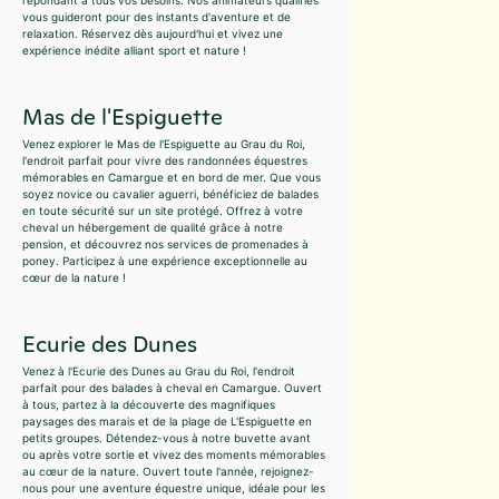
répondant à tous vos besoins. Nos animateurs qualifiés
vous guideront pour des instants d'aventure et de
relaxation. Réservez dès aujourd'hui et vivez une
expérience inédite alliant sport et nature !
Mas de l'Espiguette
Venez explorer le Mas de l'Espiguette au Grau du Roi,
l'endroit parfait pour vivre des randonnées équestres
mémorables en Camargue et en bord de mer. Que vous
soyez novice ou cavalier aguerri, bénéficiez de balades
en toute sécurité sur un site protégé. Offrez à votre
cheval un hébergement de qualité grâce à notre
pension, et découvrez nos services de promenades à
poney. Participez à une expérience exceptionnelle au
cœur de la nature !
Ecurie des Dunes
Venez à l'Ecurie des Dunes au Grau du Roi, l'endroit
parfait pour des balades à cheval en Camargue. Ouvert
à tous, partez à la découverte des magnifiques
paysages des marais et de la plage de L'Espiguette en
petits groupes. Détendez-vous à notre buvette avant
ou après votre sortie et vivez des moments mémorables
au cœur de la nature. Ouvert toute l'année, rejoignez-
nous pour une aventure équestre unique, idéale pour les