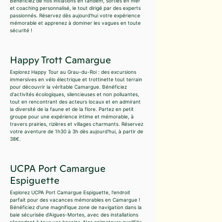
Bénéficiez de nos initiations en tandem, sorties en mer
et coaching personnalisé, le tout dirigé par des experts
passionnés. Réservez dès aujourd'hui votre expérience
mémorable et apprenez à dominer les vagues en toute
sécurité !
Happy Trott Camargue
Explorez Happy Tour au Grau-du-Roi : des excursions
immersives en vélo électrique et trottinette tout terrain
pour découvrir la véritable Camargue. Bénéficiez
d'activités écologiques, silencieuses et non polluantes,
tout en rencontrant des acteurs locaux et en admirant
la diversité de la faune et de la flore. Partez en petit
groupe pour une expérience intime et mémorable, à
travers prairies, rizières et villages charmants. Réservez
votre aventure de 1h30 à 3h dès aujourd'hui, à partir de
38€.
UCPA Port Camargue
Espiguette
Explorez UCPA Port Camargue Espiguette, l'endroit
parfait pour des vacances mémorables en Camargue !
Bénéficiez d'une magnifique zone de navigation dans la
baie sécurisée d'Aigues-Mortes, avec des installations