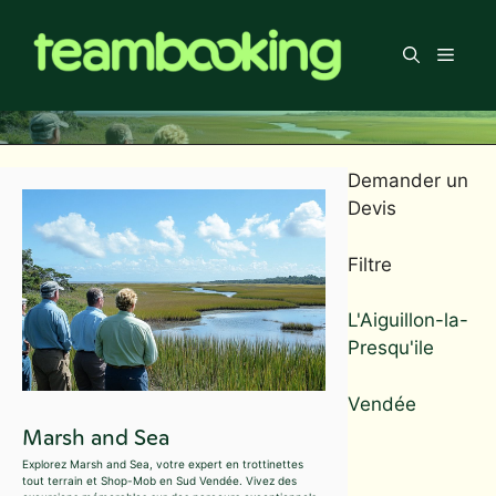
Aller
au
Men
contenu
Demander un
Devis
Filtre
L'Aiguillon-la-
Presqu'ile
Vendée
Marsh and Sea
Explorez Marsh and Sea, votre expert en trottinettes
tout terrain et Shop-Mob en Sud Vendée. Vivez des