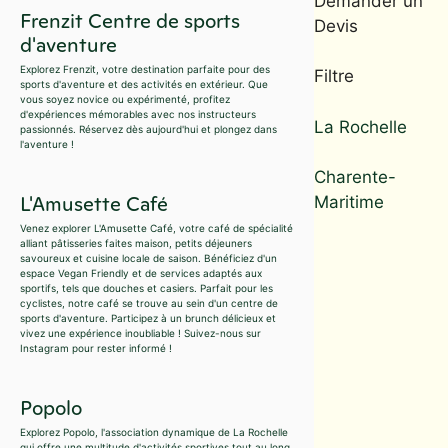
Demander un
Frenzit Centre de sports
Devis
d'aventure
Explorez Frenzit, votre destination parfaite pour des
Filtre
sports d'aventure et des activités en extérieur. Que
vous soyez novice ou expérimenté, profitez
d'expériences mémorables avec nos instructeurs
La Rochelle
passionnés. Réservez dès aujourd'hui et plongez dans
l'aventure !
Charente-
L'Amusette Café
Maritime
Venez explorer L'Amusette Café, votre café de spécialité
alliant pâtisseries faites maison, petits déjeuners
savoureux et cuisine locale de saison. Bénéficiez d'un
espace Vegan Friendly et de services adaptés aux
sportifs, tels que douches et casiers. Parfait pour les
cyclistes, notre café se trouve au sein d'un centre de
sports d'aventure. Participez à un brunch délicieux et
vivez une expérience inoubliable ! Suivez-nous sur
Instagram pour rester informé !
Popolo
Explorez Popolo, l'association dynamique de La Rochelle
qui offre une multitude d'activités sportives tout au long