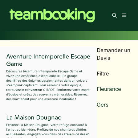
Aller
au
Men
contenu
Demander un
Aventure Intemporelle Escape
Devis
Game
Découvrez l'Aventure Intemporelle Escape Game et
Filtre
vivez une expérience exceptionnelle ! En groupe,
déchiffrez des énigmes passionnantes dans un univers
steampunk captivant. Pour revenir à votre époque,
Fleurance
retrouvez le convecteur C18RDT. Renforcez votre esprit
d'équipe et créez des souvenirs mémorables. Réservez
dès maintenant pour une aventure inoubliable !
Gers
La Maison Dougnac
Explorez La Maison Dougnac, votre refuge consacré à
l'art et au bien-être. Profitez de nos chambres d'hôtes
accueillantes, engagez-vous dans des ateliers de dessin