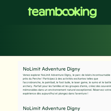
Aller
au
contenu
NoLimit Adventure Digny
Venez explorer NoLimit Adventure Digny, le parc de loisirs incontournable
près du Perche ! Participez à des activités excitantes telles que
l'accrobranche, le paintball, le foot bulle, le laser game, le sumo et le battl
archery. Parfait pour les familles et les groupes d'amis, créez des souveni
mémorables dans un environnement naturel exceptionnel. Réservez votre
expérience dès aujourd'hui et plongez dans l'aventure !
NoLimit Adventure Digny