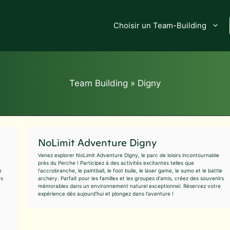
Choisir un Team-Building
Team Building
»
Digny
NoLimit Adventure Digny
Venez explorer NoLimit Adventure Digny, le parc de loisirs incontournable
près du Perche ! Participez à des activités excitantes telles que
e
l'accrobranche, le paintball, le foot bulle, le laser game, le sumo et le battle
rs
archery. Parfait pour les familles et les groupes d'amis, créez des souvenirs
mémorables dans un environnement naturel exceptionnel. Réservez votre
expérience dès aujourd'hui et plongez dans l'aventure !