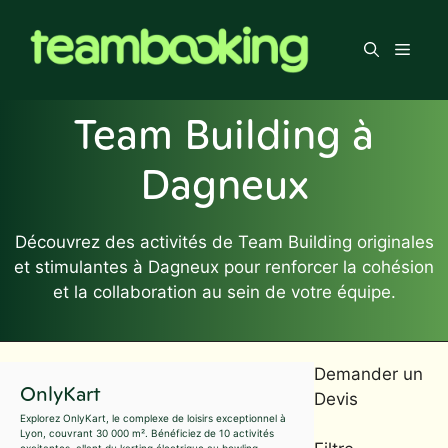
Aller
au
Men
contenu
Team Building à
Dagneux
Découvrez des activités de Team Building originales
et stimulantes à Dagneux pour renforcer la cohésion
et la collaboration au sein de votre équipe.
Demander un
OnlyKart
Devis
Explorez OnlyKart, le complexe de loisirs exceptionnel à
Lyon, couvrant 30 000 m². Bénéficiez de 10 activités
excitantes, allant du karting électrique au bowling