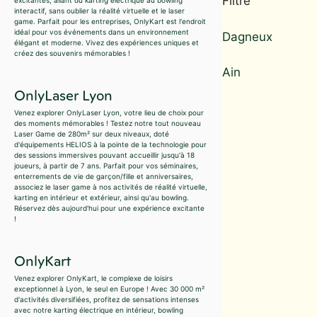
Filtre
interactif, sans oublier la réalité virtuelle et le laser
game. Parfait pour les entreprises, OnlyKart est l'endroit
idéal pour vos événements dans un environnement
Dagneux
élégant et moderne. Vivez des expériences uniques et
créez des souvenirs mémorables !
Ain
OnlyLaser Lyon
Venez explorer OnlyLaser Lyon, votre lieu de choix pour
des moments mémorables ! Testez notre tout nouveau
Laser Game de 280m² sur deux niveaux, doté
d'équipements HELIOS à la pointe de la technologie pour
des sessions immersives pouvant accueillir jusqu'à 18
joueurs, à partir de 7 ans. Parfait pour vos séminaires,
enterrements de vie de garçon/fille et anniversaires,
associez le laser game à nos activités de réalité virtuelle,
karting en intérieur et extérieur, ainsi qu'au bowling.
Réservez dès aujourd'hui pour une expérience excitante
!
OnlyKart
Venez explorer OnlyKart, le complexe de loisirs
exceptionnel à Lyon, le seul en Europe ! Avec 30 000 m²
d'activités diversifiées, profitez de sensations intenses
avec notre karting électrique en intérieur, bowling