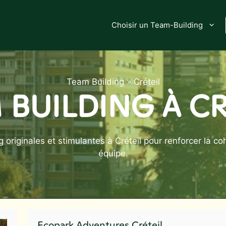
Choisir un Team-Building
Team Building
»
Créteil
 BUILDING À CR
originales et stimulantes à Créteil pour renforcer la coh
équipe.
Ecopark Adventures Créteil