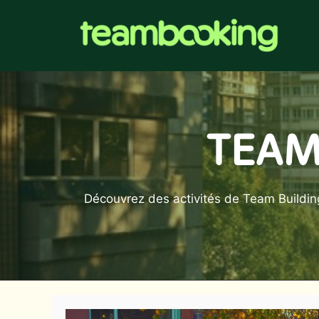
Aller
au
contenu
TEAM
Découvrez des activités de Team Building 