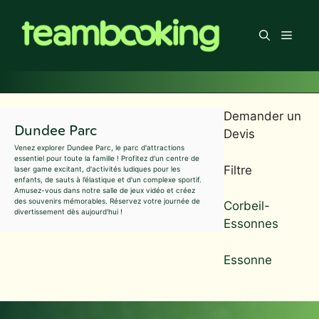
Aller
au
Men
contenu
Demander un
Dundee Parc
Devis
Venez explorer Dundee Parc, le parc d'attractions
essentiel pour toute la famille ! Profitez d'un centre de
Filtre
laser game excitant, d'activités ludiques pour les
enfants, de sauts à l’élastique et d'un complexe sportif.
Amusez-vous dans notre salle de jeux vidéo et créez
des souvenirs mémorables. Réservez votre journée de
Corbeil-
divertissement dès aujourd'hui !
Essonnes
Essonne