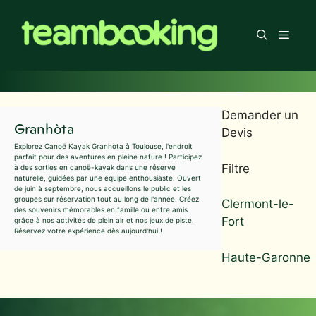
Aller
au
Men
contenu
Demander un
Granhòta
Devis
Explorez Canoë Kayak Granhòta à Toulouse, l'endroit
parfait pour des aventures en pleine nature ! Participez
Filtre
à des sorties en canoë-kayak dans une réserve
naturelle, guidées par une équipe enthousiaste. Ouvert
de juin à septembre, nous accueillons le public et les
groupes sur réservation tout au long de l'année. Créez
Clermont-le-
des souvenirs mémorables en famille ou entre amis
Fort
grâce à nos activités de plein air et nos jeux de piste.
Réservez votre expérience dès aujourd'hui !
Haute-Garonne