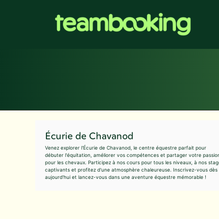
Aller
au
contenu
Écurie de Chavanod
Venez explorer l'Écurie de Chavanod, le centre équestre parfait pour
débuter l'équitation, améliorer vos compétences et partager votre passio
pour les chevaux. Participez à nos cours pour tous les niveaux, à nos sta
captivants et profitez d'une atmosphère chaleureuse. Inscrivez-vous dès
aujourd'hui et lancez-vous dans une aventure équestre mémorable !